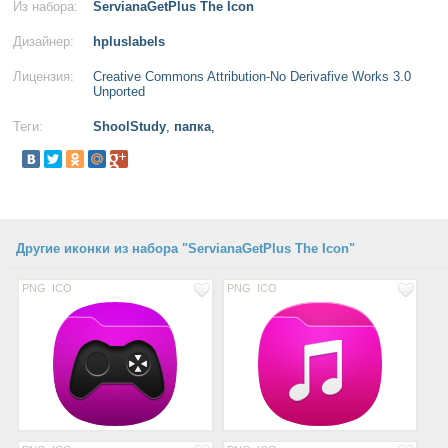
Из набора:
ServianaGetPlus The Icon
Дизайнер:
hpluslabels
Лицензия:
Creative Commons Attribution-No Derivafive Works 3.0
Unported
Теги:
ShoolStudy
,
папка
,
Другие иконки из набора "ServianaGetPlus The Icon"
PNG
ICO
PNG
ICO