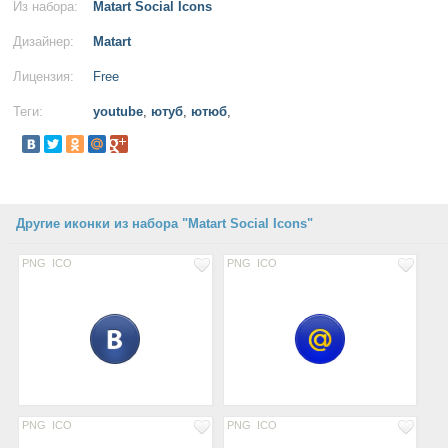
Из набора:
Matart Social Icons
Дизайнер:
Matart
Лицензия:
Free
Теги:
youtube
,
ютуб
,
ютюб
,
Другие иконки из набора "Matart Social Icons"
PNG
ICO
PNG
ICO
PNG
ICO
PNG
ICO