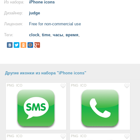
Из набора:
iPhone icons
Дизайнер:
judge
Лицензия:
Free for non-commercial use
Теги:
clock
,
time
,
часы
,
время
,
Другие иконки из набора "iPhone icons"
PNG
ICO
PNG
ICO
PNG
ICO
PNG
ICO