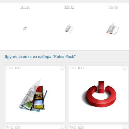
16x16
32x32
48x48
Другие иконки из набора "Pulse Pack"
PNG
ICO
PNG
ICO
PNG
ICO
PNG
ICO