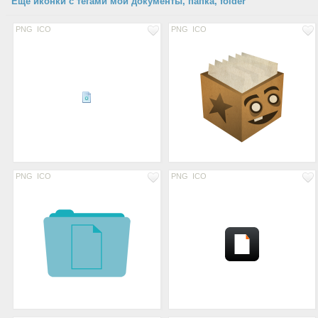
Еще иконки с тегами мои документы, папка, folder
PNG
ICO
PNG
ICO
PNG
ICO
PNG
ICO