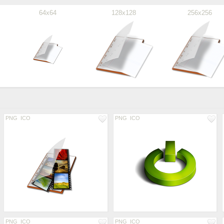
64x64
128x128
256x256
PNG
ICO
PNG
ICO
PNG
ICO
PNG
ICO