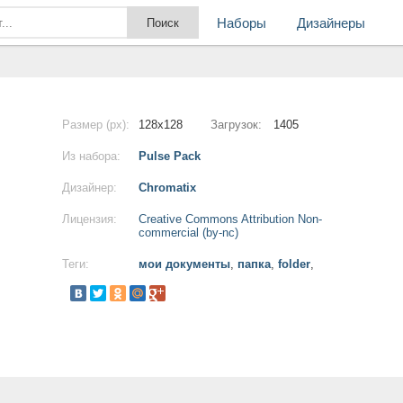
Наборы
Дизайнеры
Размер (px):
128x128
Загрузок:
1405
Из набора:
Pulse Pack
Дизайнер:
Chromatix
Лицензия:
Creative Commons Attribution Non-
commercial (by-nc)
Теги:
мои документы
,
папка
,
folder
,