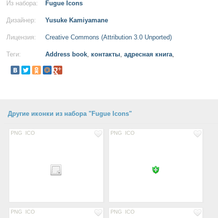
Из набора:
Fugue Icons
Дизайнер:
Yusuke Kamiyamane
Лицензия:
Creative Commons (Attribution 3.0 Unported)
Теги:
Address book
,
контакты
,
адресная книга
,
Другие иконки из набора "Fugue Icons"
PNG
ICO
PNG
ICO
PNG
ICO
PNG
ICO