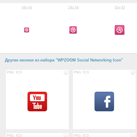
16x16
24x24
32x32
Другие иконки из набора "WPZOOM Social Networking Icon"
PNG
ICO
PNG
ICO
PNG
ICO
PNG
ICO