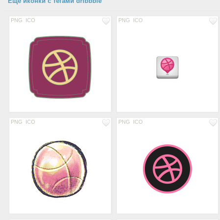
Еще иконки с тегами dribbble
PNG
ICO
PNG
ICO
PNG
ICO
PNG
ICO