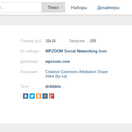
Наборы
Дизайнеры
Размер (px):
16x16
Загрузок:
159
Из набора:
WPZOOM Social Networking Icon
Дизайнер:
wpzoom.com
Лицензия:
Creative Commons Attribution Share
Alike (by-sa)
Теги:
dribbble
,