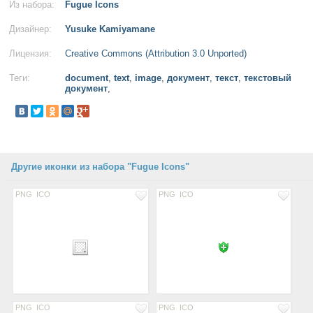
Из набора:
Fugue Icons
Дизайнер:
Yusuke Kamiyamane
Лицензия:
Creative Commons (Attribution 3.0 Unported)
Теги:
document
,
text
,
image
,
документ
,
текст
,
текстовый
документ
,
Другие иконки из набора "Fugue Icons"
PNG
ICO
PNG
ICO
PNG
ICO
PNG
ICO