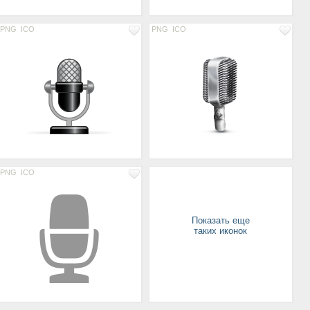
PNG
ICO
PNG
ICO
PNG
ICO
Показать еще
таких иконок