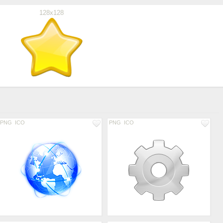
128x128
PNG
ICO
PNG
ICO