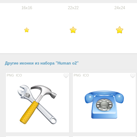
16x16
22x22
24x24
Другие иконки из набора "Human o2"
PNG
ICO
PNG
ICO