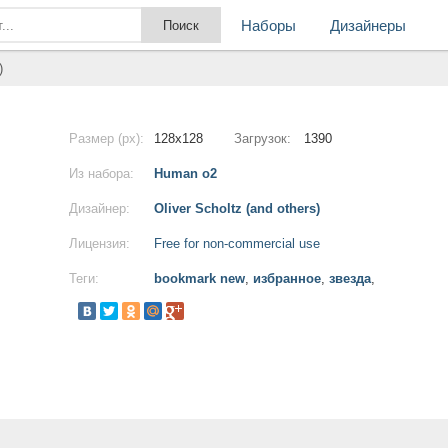
Наборы
Дизайнеры
)
Размер (px):
128x128
Загрузок:
1390
Из набора:
Human o2
Дизайнер:
Oliver Scholtz (and others)
Лицензия:
Free for non-commercial use
Теги:
bookmark new
,
избранное
,
звезда
,