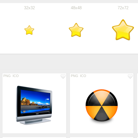
32x32
48x48
72x72
PNG
ICO
PNG
ICO