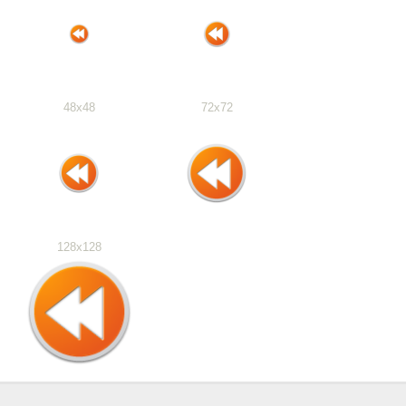
48x48
72x72
128x128