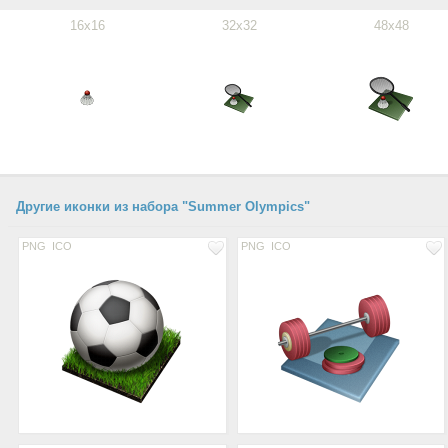
16x16
32x32
48x48
Другие иконки из набора "Summer Olympics"
PNG
ICO
PNG
ICO