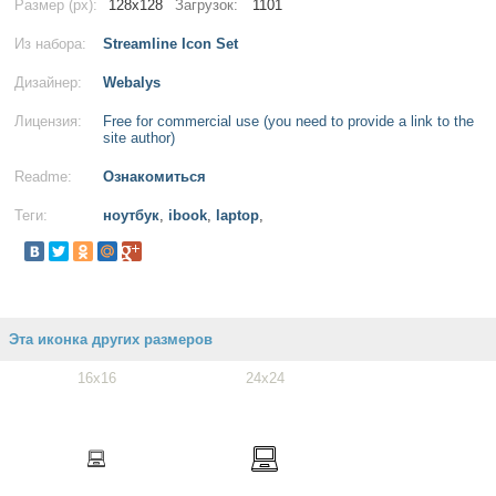
Размер (px):
128x128
Загрузок:
1101
Из набора:
Streamline Icon Set
Дизайнер:
Webalys
Лицензия:
Free for commercial use (you need to provide a link to the
site author)
Readme:
Ознакомиться
Теги:
ноутбук
,
ibook
,
laptop
,
Эта иконка других размеров
16x16
24x24