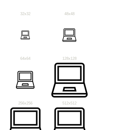
32x32
48x48
64x64
128x128
256x256
512x512