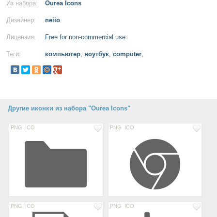
Из набора:
Ourea Icons
Дизайнер:
neiio
Лицензия:
Free for non-commercial use
Теги:
компьютер
,
ноутбук
,
computer
,
Другие иконки из набора "Ourea Icons"
PNG
ICO
PNG
ICO
PNG
ICO
PNG
ICO