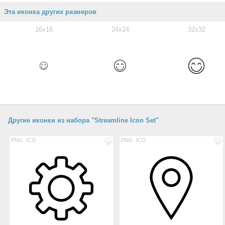
Эта иконка других размеров
16x16
24x24
32x32
Другие иконки из набора "Streamline Icon Set"
PNG
ICO
PNG
ICO