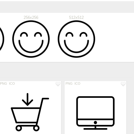
256x256
512x512
PNG
ICO
PNG
ICO