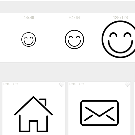
48x48
64x64
128x128
PNG
ICO
PNG
ICO