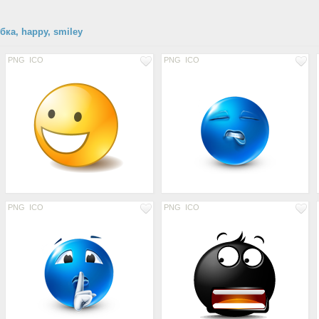
ка, happy, smiley
PNG
ICO
PNG
ICO
PNG
ICO
PNG
ICO