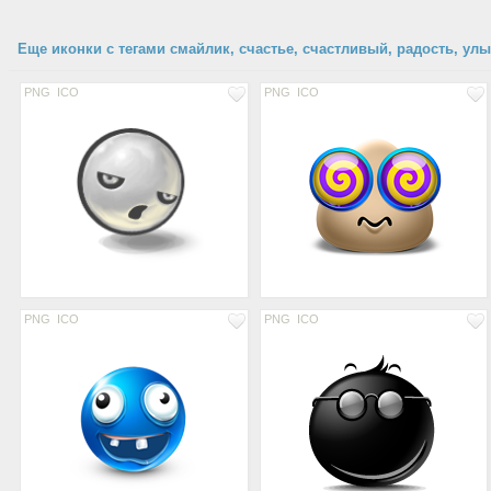
Еще иконки с тегами смайлик, счастье, счастливый, радость, улыб
PNG
ICO
PNG
ICO
PNG
ICO
PNG
ICO