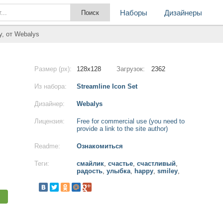
Наборы
Дизайнеры
y, от Webalys
Размер (px):
128x128
Загрузок:
2362
Из набора:
Streamline Icon Set
Дизайнер:
Webalys
Лицензия:
Free for commercial use (you need to
provide a link to the site author)
Readme:
Ознакомиться
Теги:
смайлик
,
счастье
,
счастливый
,
радость
,
улыбка
,
happy
,
smiley
,