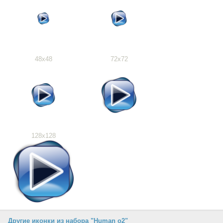
48x48
72x72
128x128
Другие иконки из набора "Human o2"