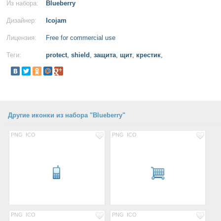
Из набора:
Blueberry
Дизайнер:
Icojam
Лицензия:
Free for commercial use
Теги:
protect
,
shield
,
защита
,
щит
,
крестик
,
Другие иконки из набора "Blueberry"
PNG
ICO
PNG
ICO
PNG
ICO
PNG
ICO