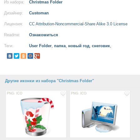
Из набора:
Christmas Folder
Дизайнер:
Customan
Лицензия:
CC Attribution-Noncommercial-Share Alike 3.0 License
Readme:
Ознакомиться
Теги:
User Folder
,
папка
,
новый год
,
снеговик
,
Другие иконки из набора "Christmas Folder"
PNG
ICO
PNG
ICO