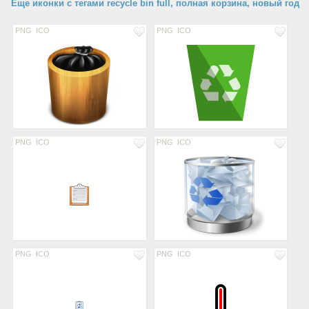
Еще иконки с тегами recycle bin full, полная корзина, новый год
PNG
ICO
PNG
ICO
PNG
ICO
PNG
ICO
PNG
ICO
PNG
ICO