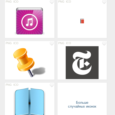
PNG
ICO
PNG
ICO
PNG
ICO
PNG
ICO
PNG
ICO
Больше
случайных иконок