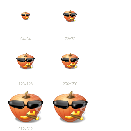
64x64
72x72
128x128
256x256
512x512