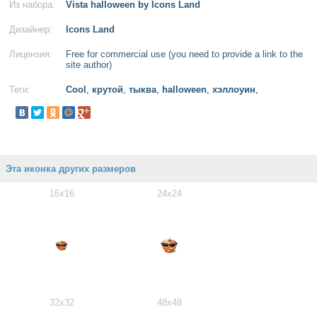
Из набора:
Vista halloween by Icons Land
Дизайнер:
Icons Land
Лицензия:
Free for commercial use (you need to provide a link to the
site author)
Теги:
Cool
,
крутой
,
тыква
,
halloween
,
хэллоуин
,
Эта иконка других размеров
16x16
24x24
32x32
48x48