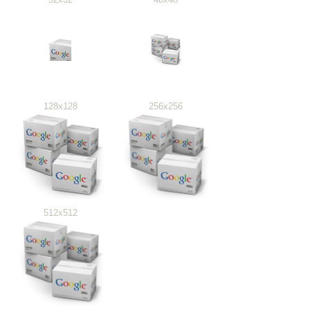
128x128
256x256
512x512