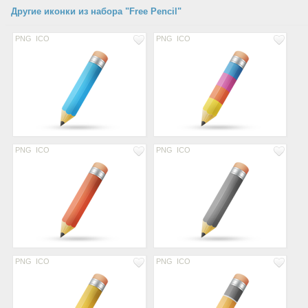
Другие иконки из набора "Free Pencil"
PNG
ICO
PNG
ICO
PNG
ICO
PNG
ICO
PNG
ICO
PNG
ICO