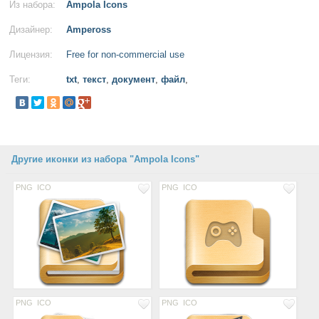
Из набора:
Ampola Icons
Дизайнер:
Ampeross
Лицензия:
Free for non-commercial use
Теги:
txt
,
текст
,
документ
,
файл
,
Другие иконки из набора "Ampola Icons"
PNG
ICO
PNG
ICO
PNG
ICO
PNG
ICO