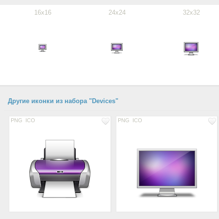
16x16
24x24
32x32
Другие иконки из набора "Devices"
PNG
ICO
PNG
ICO