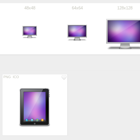
48x48
64x64
128x128
PNG
ICO