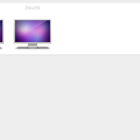
256x256