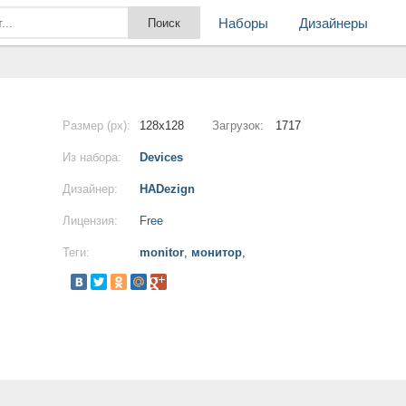
Наборы
Дизайнеры
Размер (px):
128x128
Загрузок:
1717
Из набора:
Devices
Дизайнер:
HADezign
Лицензия:
Free
Теги:
monitor
,
монитор
,