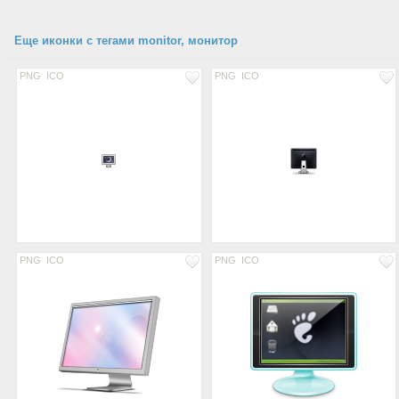
Еще иконки с тегами monitor, монитор
PNG
ICO
PNG
ICO
PNG
ICO
PNG
ICO