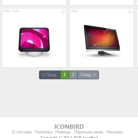
PNG
ICO
PNG
< Пред.
1
2
След. >
О системе
Политика
Помощь
Обратная связь
Реклама
Copyright © 2012-2026 IconBird