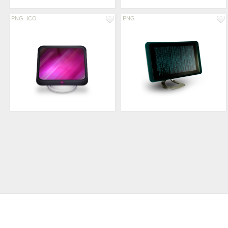
PNG
ICO
PNG