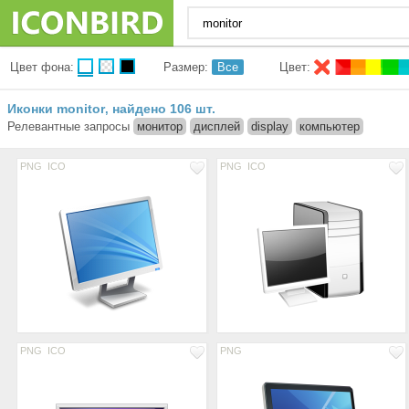
Цвет фона:
Размер:
Все
Цвет:
Иконки monitor
найдено 106 шт.
,
Релевантные запросы
монитор
дисплей
display
компьютер
PNG
ICO
PNG
ICO
PNG
ICO
PNG