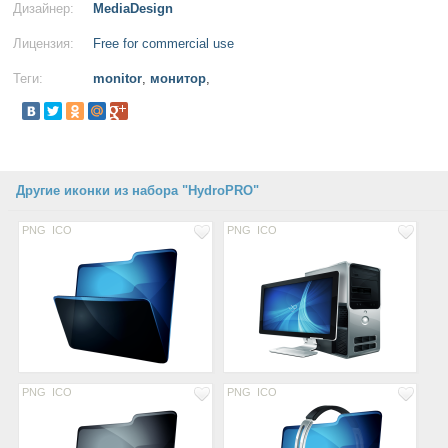
Дизайнер:
MediaDesign
Лицензия:
Free for commercial use
Теги:
monitor
,
монитор
,
Другие иконки из набора "HydroPRO"
PNG
ICO
PNG
ICO
PNG
ICO
PNG
ICO