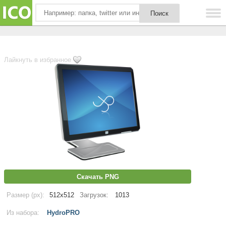
Лайкнуть в избранное
Скачать PNG
Размер (px):
512x512
Загрузок:
1013
Из набора:
HydroPRO