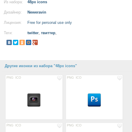
Из набора:
48px icons
Дизайнер:
Neweravin
Лицензия:
Free for personal use only
Теги:
twitter
,
твиттер
,
Другие иконки из набора "48px icons"
PNG
ICO
PNG
ICO
PNG
ICO
PNG
ICO