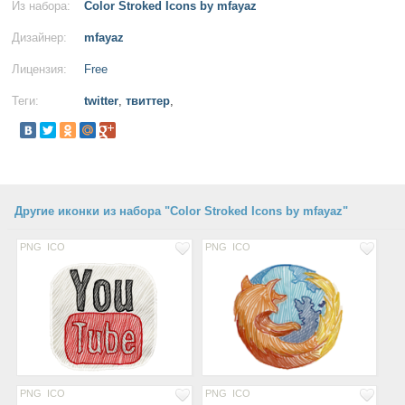
Из набора:
Color Stroked Icons by mfayaz
Дизайнер:
mfayaz
Лицензия:
Free
Теги:
twitter
,
твиттер
,
Другие иконки из набора "Color Stroked Icons by mfayaz"
PNG
ICO
PNG
ICO
PNG
ICO
PNG
ICO