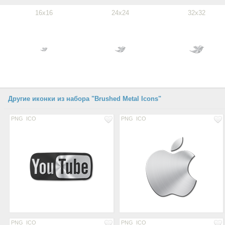
16x16
24x24
32x32
Другие иконки из набора "Brushed Metal Icons"
PNG
ICO
PNG
ICO
PNG
ICO
PNG
ICO