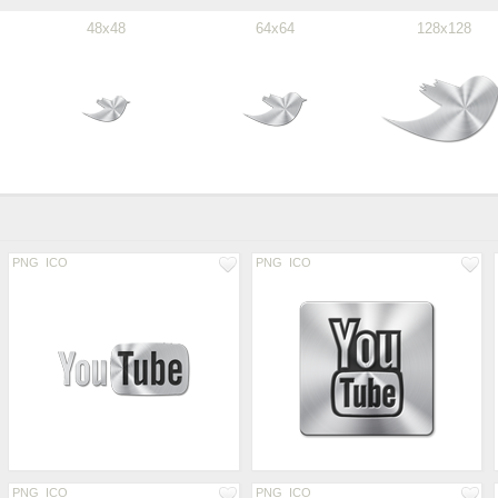
48x48
64x64
128x128
PNG
ICO
PNG
ICO
PNG
ICO
PNG
ICO