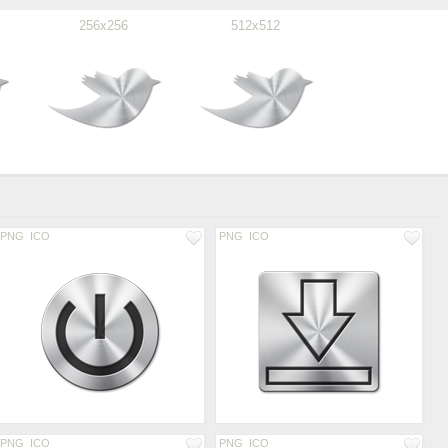
256x256
512x512
PNG
ICO
PNG
ICO
PNG
ICO
PNG
ICO