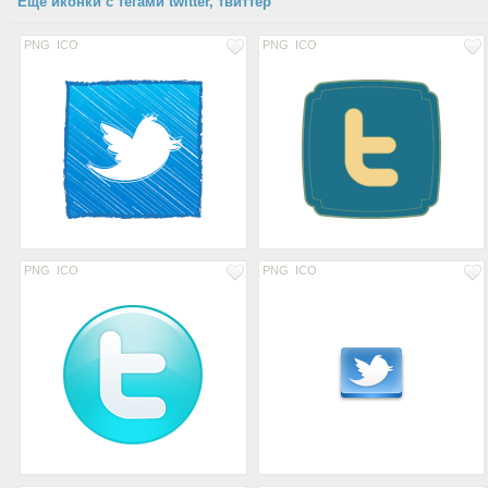
Еще иконки с тегами twitter, твиттер
PNG
ICO
PNG
ICO
PNG
ICO
PNG
ICO