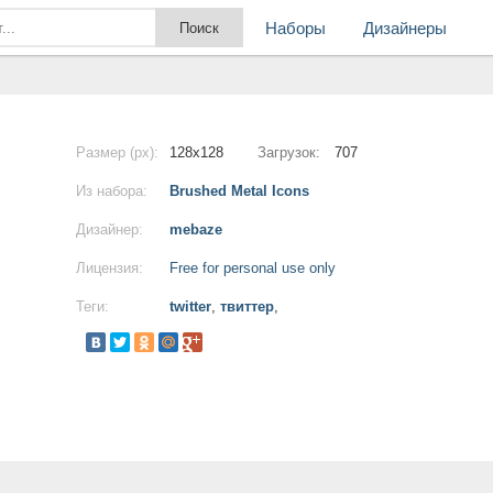
Наборы
Дизайнеры
Размер (px):
128x128
Загрузок:
707
Из набора:
Brushed Metal Icons
Дизайнер:
mebaze
Лицензия:
Free for personal use only
Теги:
twitter
,
твиттер
,