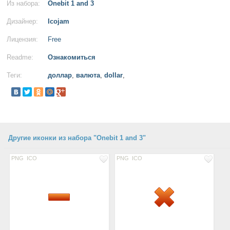
Из набора:
Onebit 1 and 3
Дизайнер:
Icojam
Лицензия:
Free
Readme:
Ознакомиться
Теги:
доллар
,
валюта
,
dollar
,
Другие иконки из набора "Onebit 1 and 3"
PNG
ICO
PNG
ICO