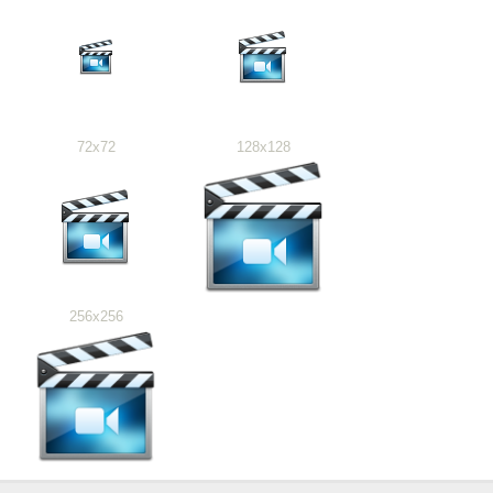
72x72
128x128
256x256