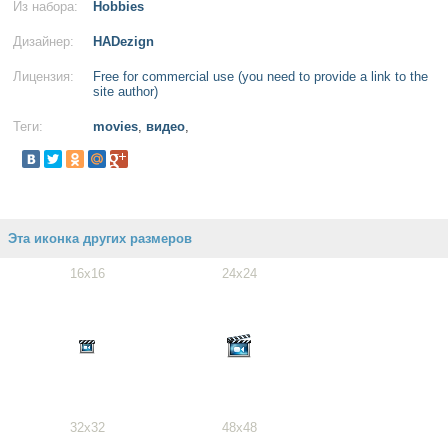
Из набора:
Hobbies
Дизайнер:
HADezign
Лицензия:
Free for commercial use (you need to provide a link to the
site author)
Теги:
movies
,
видео
,
Эта иконка других размеров
16x16
24x24
32x32
48x48