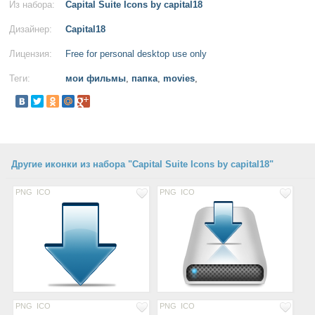
Из набора:
Capital Suite Icons by capital18
Дизайнер:
Capital18
Лицензия:
Free for personal desktop use only
Теги:
мои фильмы
,
папка
,
movies
,
Другие иконки из набора "Capital Suite Icons by capital18"
PNG
ICO
PNG
ICO
PNG
ICO
PNG
ICO