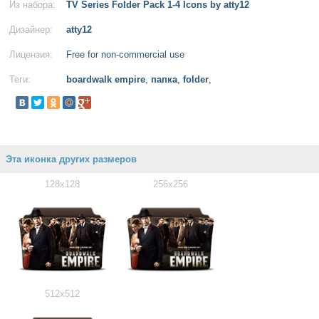
Из набора:
TV Series Folder Pack 1-4 Icons by atty12
Дизайнер:
atty12
Лицензия:
Free for non-commercial use
Теги:
boardwalk empire
,
папка
,
folder
,
Эта иконка других размеров
128x128
256x256
512x512