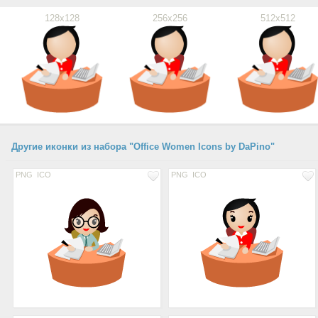
128x128
256x256
512x512
Другие иконки из набора "Office Women Icons by DaPino"
PNG
ICO
PNG
ICO