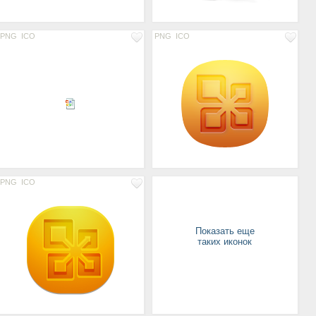
PNG
ICO
PNG
ICO
PNG
ICO
Показать еще
таких иконок