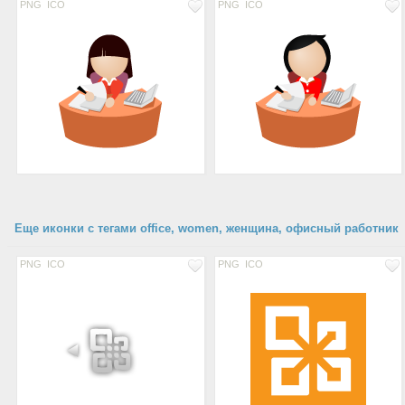
PNG
ICO
PNG
ICO
Еще иконки с тегами office, women, женщина, офисный работник
PNG
ICO
PNG
ICO