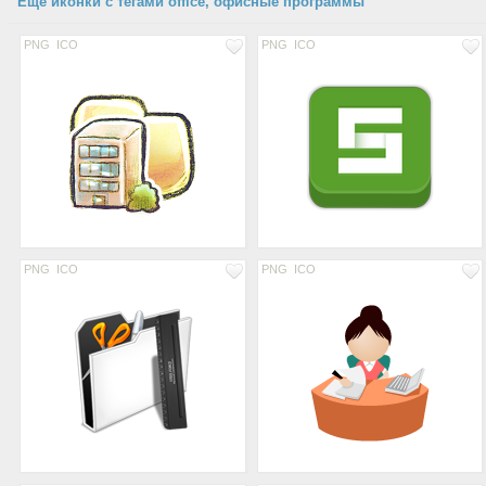
Еще иконки с тегами office, офисные программы
PNG
ICO
PNG
ICO
PNG
ICO
PNG
ICO