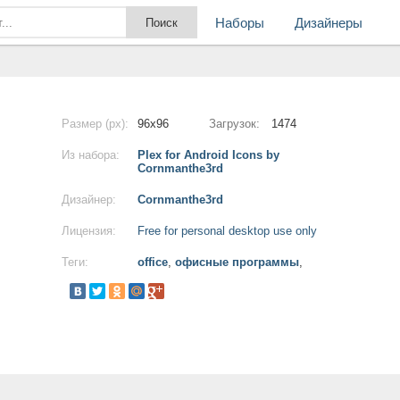
Наборы
Дизайнеры
Размер (px):
96x96
Загрузок:
1474
Из набора:
Plex for Android Icons by
Cornmanthe3rd
Дизайнер:
Cornmanthe3rd
Лицензия:
Free for personal desktop use only
Теги:
office
,
офисные программы
,