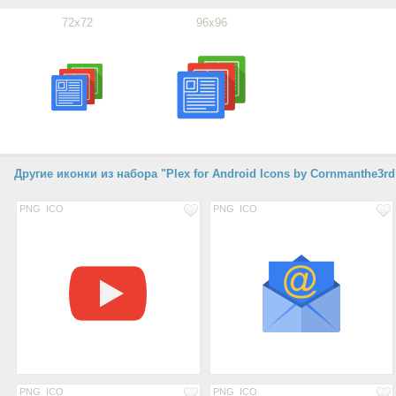
72x72
96x96
Другие иконки из набора "Plex for Android Icons by Cornmanthe3rd
PNG
ICO
PNG
ICO
PNG
ICO
PNG
ICO