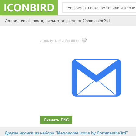
Иконки: email, почта, письмо, конверт, от Cornmanthe3rd
Лайкнуть в избранное
Скачать PNG
Другие иконки из набора "Metronome Icons by Cornmanthe3rd"