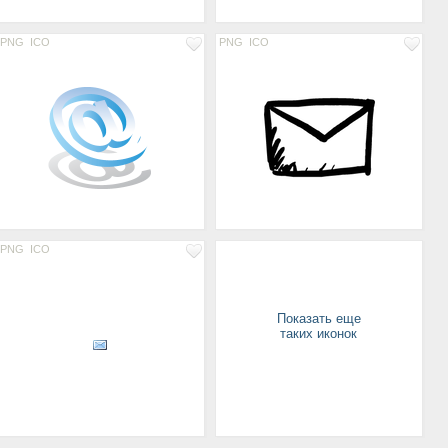
PNG
ICO
PNG
ICO
PNG
ICO
Показать еще
таких иконок