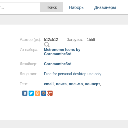
Наборы
Дизайнеры
Размер (px):
512x512
Загрузок:
1556
Из набора:
Metronome Icons by
Cornmanthe3rd
Дизайнер:
Cornmanthe3rd
Лицензия:
Free for personal desktop use only
Теги:
email
,
почта
,
письмо
,
конверт
,