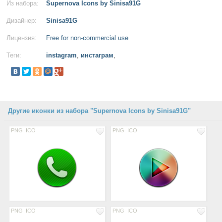
Из набора:
Supernova Icons by Sinisa91G
Дизайнер:
Sinisa91G
Лицензия:
Free for non-commercial use
Теги:
instagram
,
инстаграм
,
Другие иконки из набора "Supernova Icons by Sinisa91G"
PNG
ICO
PNG
ICO
PNG
ICO
PNG
ICO