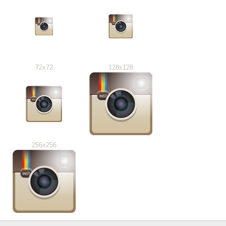
72x72
128x128
256x256