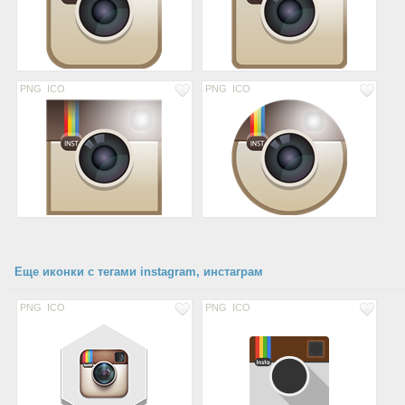
PNG
ICO
PNG
ICO
Еще иконки с тегами instagram, инстаграм
PNG
ICO
PNG
ICO