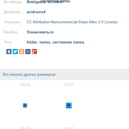
Из набора:
Betelgeuse v1 Icons
Дизайнер:
acidrums4
Лицензия:
CC Attribution-Noncommercial-Share Alike 3.0 License
Readme:
Ознакомиться
Теги:
folder
,
папка
,
системная папка
,
Эта иконка других размеров
16x16
22x22
24x24
32x32