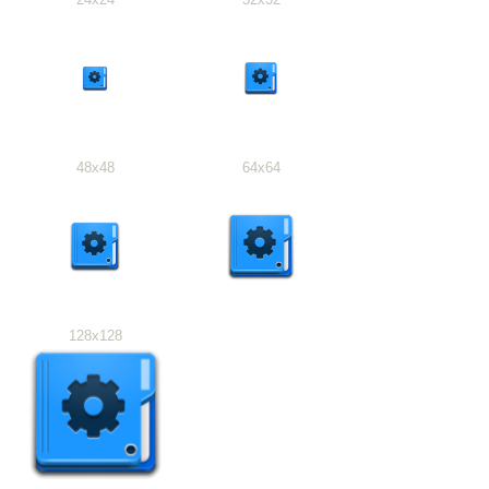
48x48
64x64
128x128