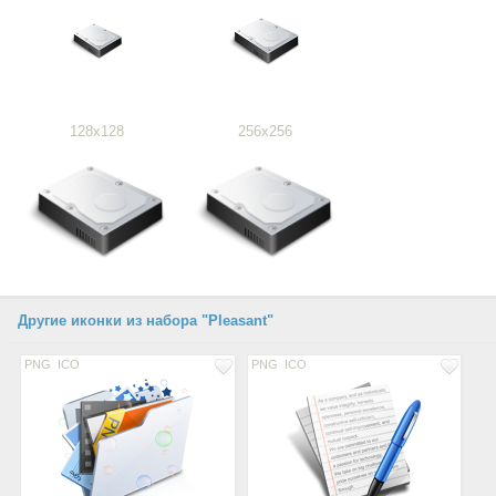
128x128
256x256
Другие иконки из набора "Pleasant"
PNG
ICO
PNG
ICO