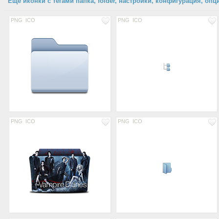
Еще иконки с тегами папка, folder, настройки, конфигурация, опц
PNG
ICO
PNG
ICO
PNG
ICO
PNG
ICO