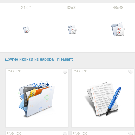
24x24
32x32
48x48
Другие иконки из набора "Pleasant"
PNG
ICO
PNG
ICO
PNG
ICO
PNG
ICO