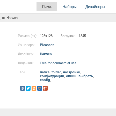
Наборы
Дизайнеры
, от Harwen
Размер (px):
128x128
Загрузок:
1845
Из набора:
Pleasant
Дизайнер:
Harwen
Лицензия:
Free for commercial use
Теги:
папка
,
folder
,
настройки
,
конфигурация
,
опции
,
выбрать
,
config
,