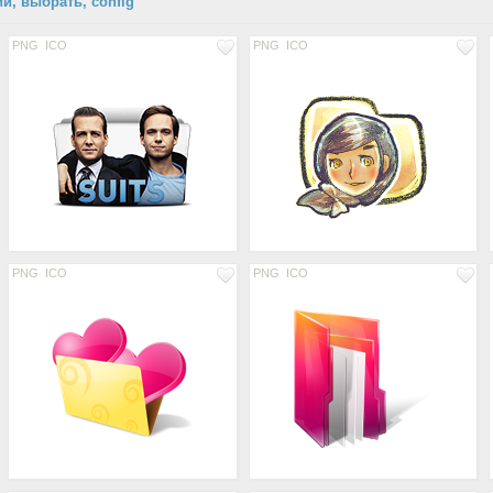
ии, выбрать, config
PNG
ICO
PNG
ICO
PNG
ICO
PNG
ICO