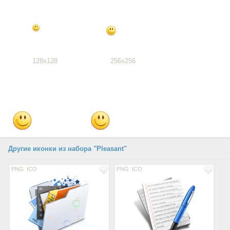
128x128
256x256
Другие иконки из набора "Pleasant"
PNG
ICO
PNG
ICO