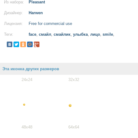
Из набора:
Pleasant
Дизайнер:
Harwen
Лицензия:
Free for commercial use
Теги:
face
,
смайл
,
смайлик
,
улыбка
,
лицо
,
smile
,
Эта иконка других размеров
24x24
32x32
48x48
64x64