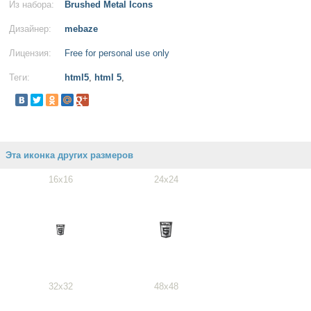
Из набора:
Brushed Metal Icons
Дизайнер:
mebaze
Лицензия:
Free for personal use only
Теги:
html5
,
html 5
,
Эта иконка других размеров
16x16
24x24
32x32
48x48