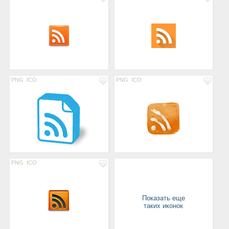
PNG
ICO
PNG
ICO
PNG
ICO
Показать еще
таких иконок