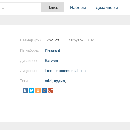
Наборы
Дизайнеры
Размер (px):
128x128
Загрузок:
618
Из набора:
Pleasant
Дизайнер:
Harwen
Лицензия:
Free for commercial use
Теги:
mid
,
аудио
,