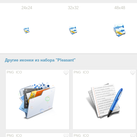
24x24
32x32
48x48
Другие иконки из набора "Pleasant"
PNG
ICO
PNG
ICO
PNG
ICO
PNG
ICO