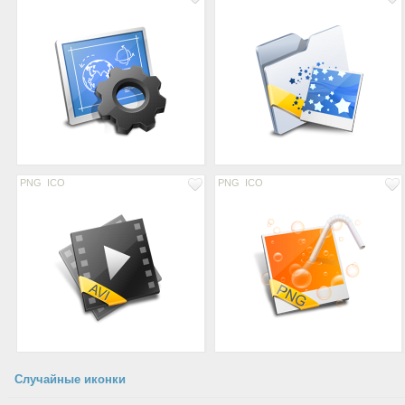
PNG
ICO
PNG
ICO
Случайные иконки