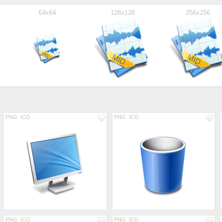
64x64
128x128
256x256
PNG
ICO
PNG
ICO
PNG
ICO
PNG
ICO