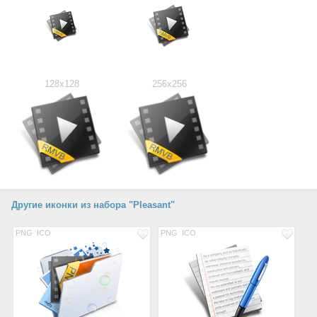
128x128
256x256
Другие иконки из набора "Pleasant"
PNG
ICO
PNG
ICO