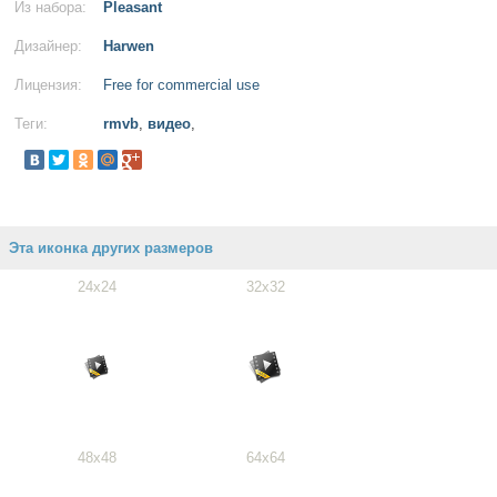
Из набора:
Pleasant
Дизайнер:
Harwen
Лицензия:
Free for commercial use
Теги:
rmvb
,
видео
,
Эта иконка других размеров
24x24
32x32
48x48
64x64