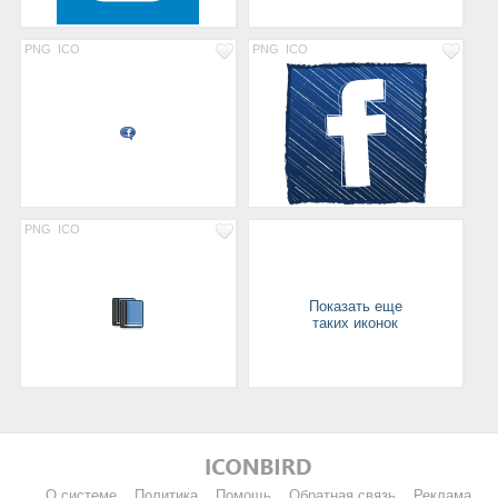
PNG
ICO
PNG
ICO
PNG
ICO
Показать еще
таких иконок
О системе
Политика
Помощь
Обратная связь
Реклама