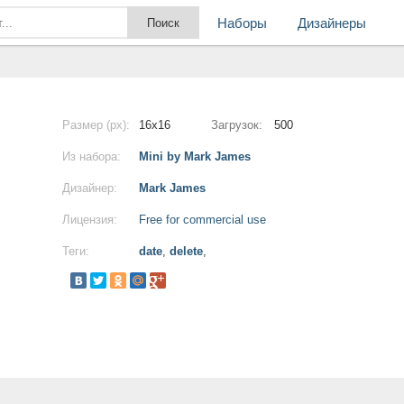
Наборы
Дизайнеры
Размер (px):
16x16
Загрузок:
500
Из набора:
Mini by Mark James
Дизайнер:
Mark James
Лицензия:
Free for commercial use
Теги:
date
,
delete
,