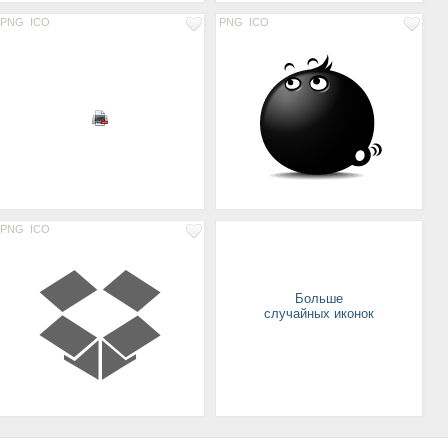
PNG
ICO
PNG
ICO
PNG
ICO
Больше
случайных иконок