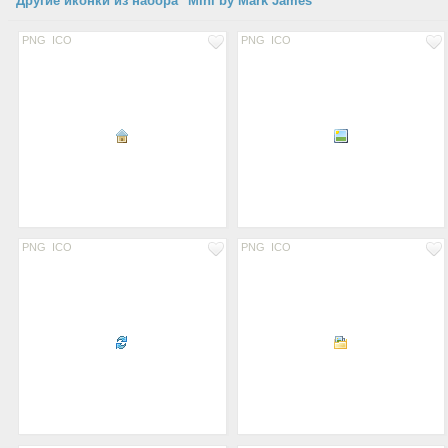
Другие иконки из набора "Mini by Mark James"
PNG
ICO
PNG
ICO
PNG
ICO
PNG
ICO