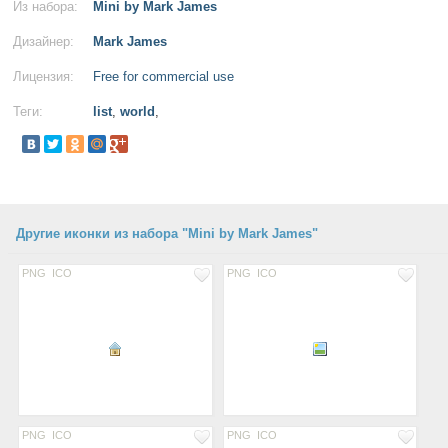
Из набора:
Mini by Mark James
Дизайнер:
Mark James
Лицензия:
Free for commercial use
Теги:
list
,
world
,
Другие иконки из набора "Mini by Mark James"
PNG
ICO
PNG
ICO
PNG
ICO
PNG
ICO