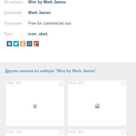
Из набора:
Mini by Mark James
Дизайнер:
Mark James
Лицензия:
Free for commercial use
Теги:
icon
,
alert
,
Другие иконки из набора "Mini by Mark James"
PNG
ICO
PNG
ICO
PNG
ICO
PNG
ICO