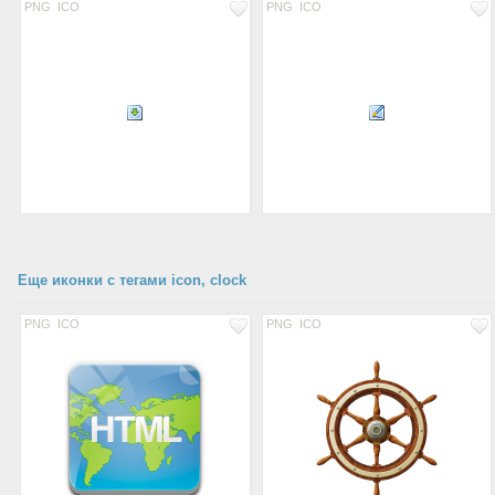
PNG
ICO
PNG
ICO
Еще иконки с тегами icon, clock
PNG
ICO
PNG
ICO