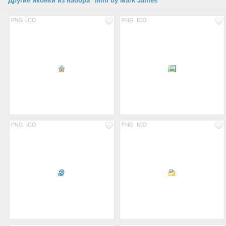
Другие иконки из набора "Mini by Mark James"
PNG
ICO
PNG
ICO
PNG
ICO
PNG
ICO