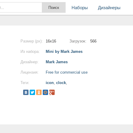
Наборы
Дизайнеры
Размер (px):
16x16
Загрузок:
566
Из набора:
Mini by Mark James
Дизайнер:
Mark James
Лицензия:
Free for commercial use
Теги:
icon
,
clock
,